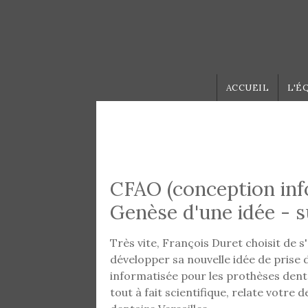
Aller au contenu principal
ACCUEIL
L'É
CFAO (conception inf
Genèse d'une idée - s
Très vite, François Duret choisit de s'
développer sa nouvelle idée de prise
informatisée pour les prothèses dent
tout à fait scientifique, relate votre 