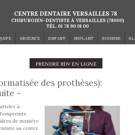
CENTRE DENTAIRE VERSAILLES 78
CHIRURGIEN-DENTISTE À VERSAILLES (78000)
TÉL.
01 78 90 18 00
QUIPE
URGENCE
ENFANT
IMPLANT
SOURIRE
B
PRENDRE RDV EN LIGNE
ormatisée des prothèses):
uite -
atteler à
 d'empreinte
aires de manière
dentiste au centre